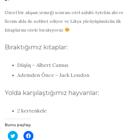
Güzel bir akşam yemeği sonrası otel sahibi Aytekin abi ve
Sevim abla ile sohbet ediyor ve Likya yürüyüşümüzün ilk
kitaplarını otele bırakıyoruz
Bıraktığımız kitaplar:
Düşüş – Albert Camus
Ademden Önce – Jack London
Yolda karşılaştığımız hayvanlar:
2 kertenkele
Bunu paylaş:
T
F
w
a