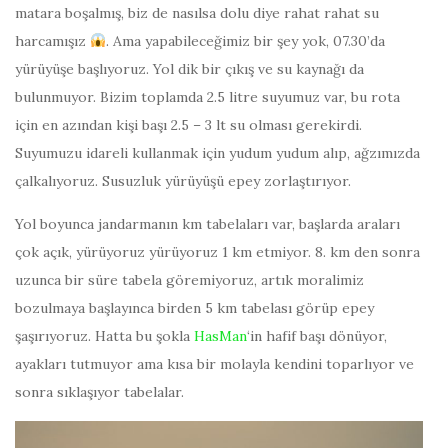
matara boşalmış, biz de nasılsa dolu diye rahat rahat su
harcamışız
. Ama yapabileceğimiz bir şey yok, 07.30’da
yürüyüşe başlıyoruz. Yol dik bir çıkış ve su kaynağı da
bulunmuyor. Bizim toplamda 2.5 litre suyumuz var, bu rota
için en azından kişi başı 2.5 – 3 lt su olması gerekirdi.
Suyumuzu idareli kullanmak için yudum yudum alıp, ağzımızda
çalkalıyoruz. Susuzluk yürüyüşü epey zorlaştırıyor.
Yol boyunca jandarmanın km tabelaları var, başlarda araları
çok açık, yürüyoruz yürüyoruz 1 km etmiyor. 8. km den sonra
uzunca bir süre tabela göremiyoruz, artık moralimiz
bozulmaya başlayınca birden 5 km tabelası görüp epey
şaşırıyoruz. Hatta bu şokla
HasMan
‘in hafif başı dönüyor,
ayakları tutmuyor ama kısa bir molayla kendini toparlıyor ve
sonra sıklaşıyor tabelalar.