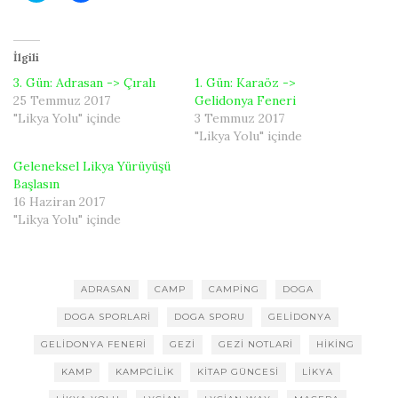
i
c
t
e
t
b
e
o
r
o
İlgili
ü
k
z
'
3. Gün: Adrasan -> Çıralı
1. Gün: Karaöz ->
e
t
25 Temmuz 2017
Gelidonya Feneri
r
a
i
p
"Likya Yolu" içinde
3 Temmuz 2017
n
a
d
y
"Likya Yolu" içinde
e
l
p
a
Geleneksel Likya Yürüyüşü
a
ş
y
m
Başlasın
l
a
16 Haziran 2017
a
k
ş
i
"Likya Yolu" içinde
m
ç
a
i
k
n
i
t
ç
ı
i
k
ADRASAN
CAMP
CAMPING
DOGA
n
l
t
a
DOGA SPORLARI
DOGA SPORU
GELIDONYA
ı
y
k
ı
l
n
GELIDONYA FENERI
GEZI
GEZI NOTLARI
HIKING
a
(
y
Y
KAMP
KAMPCILIK
KITAP GÜNCESI
LIKYA
ı
e
n
n