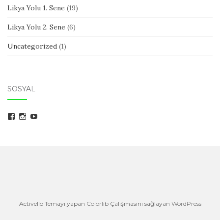
Likya Yolu 1. Sene
(19)
Likya Yolu 2. Sene
(6)
Uncategorized
(1)
SOSYAL
aylakguncesi
aylakguncesi
UC6tyeb9HjxiZojwnMz7S9qA
kişisinin
kişisinin
kişisinin
Facebook
Instagram
YouTube
üzerindeki
üzerindeki
üzerindeki
profilini
profilini
profilini
görüntüle
görüntüle
görüntüle
Activello Temayı yapan
Colorlib
Çalışmasını sağlayan
WordPress