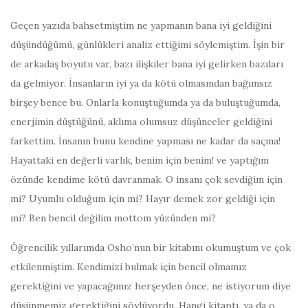
Geçen yazıda bahsetmiştim ne yapmanın bana iyi geldiğini
düşündüğümü, günlükleri analiz ettiğimi söylemiştim. İşin bir
de arkadaş boyutu var, bazı ilişkiler bana iyi gelirken bazıları
da gelmiyor. İnsanların iyi ya da kötü olmasından bağımsız
birşey bence bu. Onlarla konuştuğumda ya da buluştuğumda,
enerjimin düştüğünü, aklıma olumsuz düşünceler geldiğini
farkettim. İnsanın bunu kendine yapması ne kadar da saçma!
Hayattaki en değerli varlık, benim için benim! ve yaptığım
özünde kendime kötü davranmak. O insanı çok sevdiğim için
mi? Uyumlu olduğum için mi? Hayır demek zor geldiği için
mi? Ben bencil değilim mottom yüzünden mi?
Öğrencilik yıllarımda Osho’nun bir kitabını okumuştum ve çok
etkilenmiştim. Kendimizi bulmak için bencil olmamız
gerektiğini ve yapacağımız herşeyden önce, ne istiyorum diye
düşünmemiz gerektiğini söylüyordu. Hangi kitaptı, ya da o