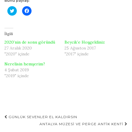
Bunu paylaş:
T
F
w
a
i
c
t
e
t
b
e
o
r
o
İlgili
ü
k
z
'
2020’nin de sonu göründü
Beycik’e Hoşgeldiniz
e
t
27 Aralık 2020
25 Ağustos 2017
r
a
i
p
"2020" içinde
"2017" içinde
n
a
d
y
e
l
Nerelisin hemşerim?
p
a
4 Şubat 2019
a
ş
y
m
"2019" içinde
l
a
a
k
ş
i
m
ç
a
i
k
n
i
t
ç
ı
i
k
n
l
Gönderi
GÜNLÜK SEVENLER EL KALDIRSIN
t
a
ı
y
navigasyonu
ANTALYA MÜZESI VE PERGE ANTIK KENTI
k
ı
l
n