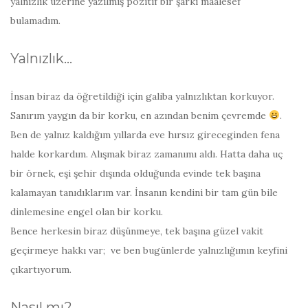
yalnızlık üzerine yazılmış pozitif bir şarkı maalesef
bulamadım.
Yalnızlık…
İnsan biraz da öğretildiği için galiba yalnızlıktan korkuyor.
Sanırım yaygın da bir korku, en azından benim çevremde
.
Ben de yalnız kaldığım yıllarda eve hırsız gireceginden fena
halde korkardım. Alışmak biraz zamanımı aldı. Hatta daha uç
bir örnek, eşi şehir dışında olduğunda evinde tek başına
kalamayan tanıdıklarım var. İnsanın kendini bir tam gün bile
dinlemesine engel olan bir korku.
Bence herkesin biraz düşünmeye, tek başına güzel vakit
geçirmeye hakkı var; ve ben bugünlerde yalnızlığımın keyfini
çıkartıyorum.
Nasıl mı?