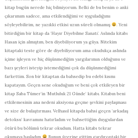
kitap bugün nerede hiç bilmiyorum. Belki de bu benim o anki
çıkarımım sadece, ama etkilendiğimi ve uyguladığımı
söyleyebilirim, ne yazıkki etkisi uzun süreli olmamış
. Yeni
bitirdiğim bir kitap da ‘Hayır Diyebilme Sanatı’. Aslında kitabı
Hasan için almıştım, ben diyebiliyorum ya güya. Nitekim
kitaptaki teste göre de diyebiliyorum ama okudukça aslında
içime işleyen ve hiç düşünmediğim yargılarımın olduğunu ve
bazı şeyleri isteyip istemediğimi çok da düşünmediğimi
farkettim. Son bir kitaptan da bahsedip bu edebi kısmı
kapatayım. Geçen sene okuduğum ve beni çok etkileyen bir
kitap Saba Tümer’in ‘Mutluluk 21 Günde’ kitabı. Kitabın beni
etkilemesinin ana nedeni aksiyona geçme şevkini paylaşması
ve size de bulaştırması. Velhasıl kitapda bahsi geçen ‘arkadaş
detoksu’ kavramını hatırladım ve bahsettiğim duygulardan
ötürü bu bölümü tekrar okudum. Hatta kitabı tekrar
okumaya başladım
Bunun üzerine gittim gardıroptaki bir