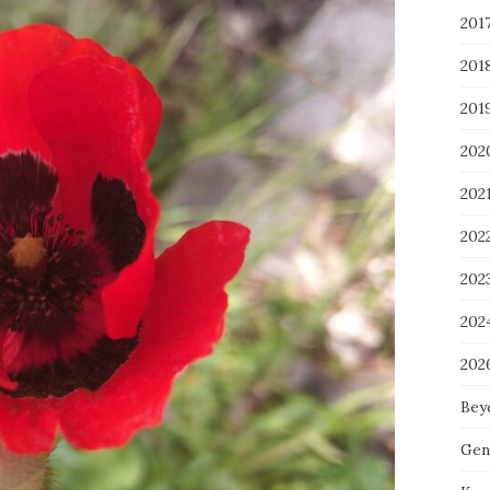
201
201
201
202
202
202
202
202
202
Bey
Gen