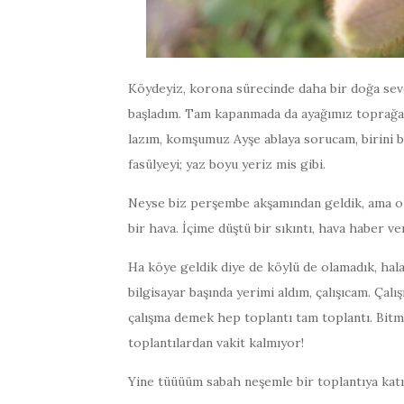
Köydeyiz, korona sürecinde daha bir doğa seve
başladım. Tam kapanmada da ayağımız toprağa 
lazım, komşumuz Ayşe ablaya sorucam, birini bul
fasülyeyi; yaz boyu yeriz mis gibi.
Neyse biz perşembe akşamından geldik, ama o n
bir hava. İçime düştü bir sıkıntı, hava haber ver
Ha köye geldik diye de köylü de olamadık, hal
bilgisayar başında yerimi aldım, çalışıcam. Çal
çalışma demek hep toplantı tam toplantı. Bitm
toplantılardan vakit kalmıyor!
Yine tüüüüm sabah neşemle bir toplantıya katı