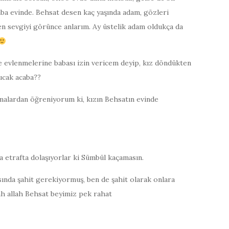
aba evinde. Behsat desen kaç yaşında adam, gözleri
en sevgiyi görünce anlarım. Ay üstelik adam oldukça da
de evlenmelerine babası izin vericem deyip, kız döndükten
ucak acaba??
rmalardan öğreniyorum ki, kızın Behsatın evinde
a etrafta dolaşıyorlar ki Sümbül kaçamasın.
sında şahit gerekiyormuş, ben de şahit olarak onlara
ah allah Behsat beyimiz pek rahat