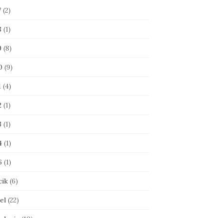
7
(2)
8
(1)
9
(8)
0
(9)
1
(4)
2
(1)
3
(1)
4
(1)
6
(1)
cik
(6)
el
(22)