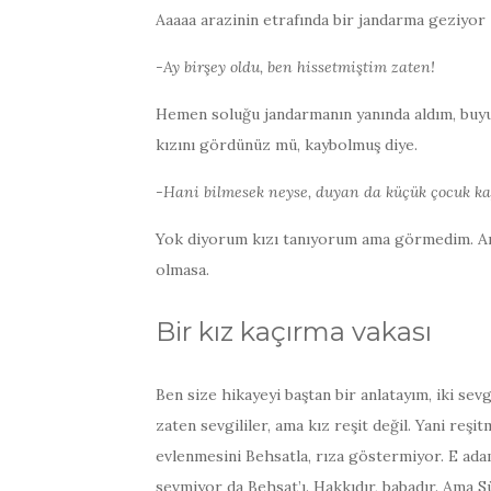
Aaaaa arazinin etrafında bir jandarma geziyor
-Ay birşey oldu, ben hissetmiştim zaten!
Hemen soluğu jandarmanın yanında aldım, buy
kızını gördünüz mü, kaybolmuş diye.
-Hani bilmesek neyse, duyan da küçük çocuk ka
Yok diyorum kızı tanıyorum ama görmedim. Artı
olmasa.
Bir kız kaçırma vakası
Ben size hikayeyi baştan bir anlatayım, iki sev
zaten sevgililer, ama kız reşit değil. Yani reşi
evlenmesini Behsatla, rıza göstermiyor. E adam 
sevmiyor da Behsat’ı. Hakkıdır, babadır. Ama 