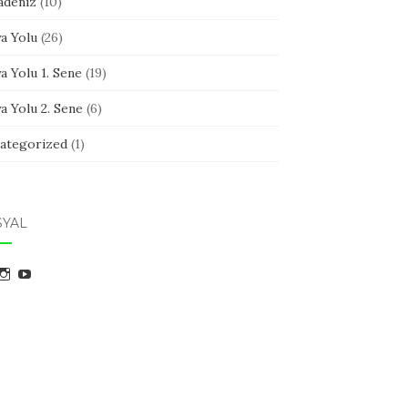
adeniz
(10)
a Yolu
(26)
a Yolu 1. Sene
(19)
a Yolu 2. Sene
(6)
ategorized
(1)
SYAL
ylakguncesi
aylakguncesi
UC6tyeb9HjxiZojwnMz7S9qA
şisinin
kişisinin
kişisinin
acebook
Instagram
YouTube
zerindeki
üzerindeki
üzerindeki
ofilini
profilini
profilini
örüntüle
görüntüle
görüntüle