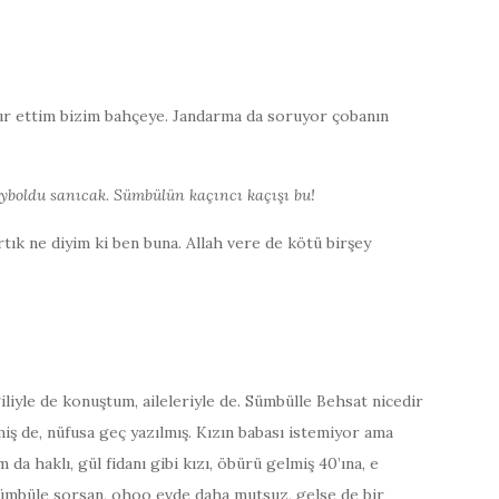
ur ettim bizim bahçeye. Jandarma da soruyor çobanın
yboldu sanıcak. Sümbülün kaçıncı kaçışı bu!
k ne diyim ki ben buna. Allah vere de kötü birşey
giliyle de konuştum, aileleriyle de. Sümbülle Behsat nicedir
tmiş de, nüfusa geç yazılmış. Kızın babası istemiyor ama
da haklı, gül fidanı gibi kızı, öbürü gelmiş 40’ına, e
Sümbüle sorsan, ohoo evde daha mutsuz, gelse de bir