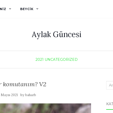
NIZ
BEYCIK
Aylak Güncesi
2021
UNCATEGORIZED
ir komutanım? V2
Sea
for:
by
 Mayıs 2021
baharb
KA