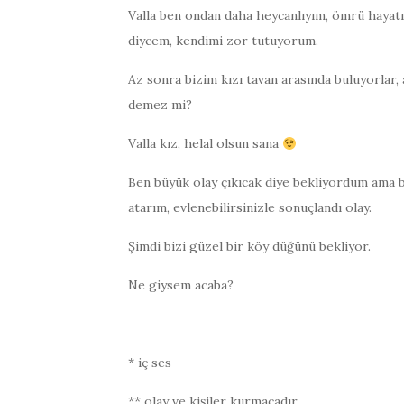
Valla ben ondan daha heycanlıyım, ömrü hayatım
diycem, kendimi zor tutuyorum.
Az sonra bizim kızı tavan arasında buluyorlar,
demez mi?
Valla kız, helal olsun sana
Ben büyük olay çıkıcak diye bekliyordum ama 
atarım, evlenebilirsinizle sonuçlandı olay.
Şimdi bizi güzel bir köy düğünü bekliyor.
Ne giysem acaba?
* iç ses
** olay ve kişiler kurmacadır