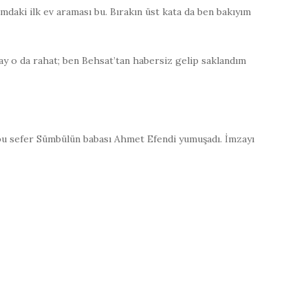
daki ilk ev araması bu. Bırakın üst kata da ben bakıyım
 ay o da rahat; ben Behsat’tan habersiz gelip saklandım
bu sefer Sümbülün babası Ahmet Efendi yumuşadı. İmzayı