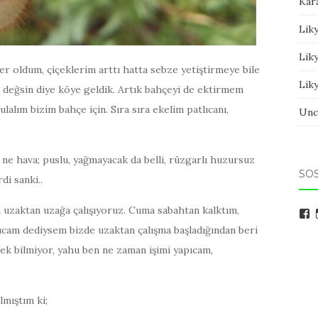
Kar
Liky
Liky
r oldum, çiçeklerim arttı hatta sebze yetiştirmeye bile
Liky
değsin diye köye geldik. Artık bahçeyi de ektirmem
alım bizim bahçe için. Sıra sıra ekelim patlıcanı,
Unc
e hava; puslu, yağmayacak da belli, rüzgarlı huzursuz
SO
di sanki..
a uzaktan uzağa çalışıyoruz. Cuma sabahtan kalktım,
a
ki
ışıcam dediysem bizde uzaktan çalışma başladığından beri
F
ü
ek bilmiyor, yahu ben ne zaman işimi yapıcam,
pr
g
lmıştım ki;