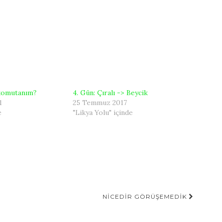
 komutanım?
4. Gün: Çıralı -> Beycik
1
25 Temmuz 2017
e
"Likya Yolu" içinde
NICEDIR GÖRÜŞEMEDIK